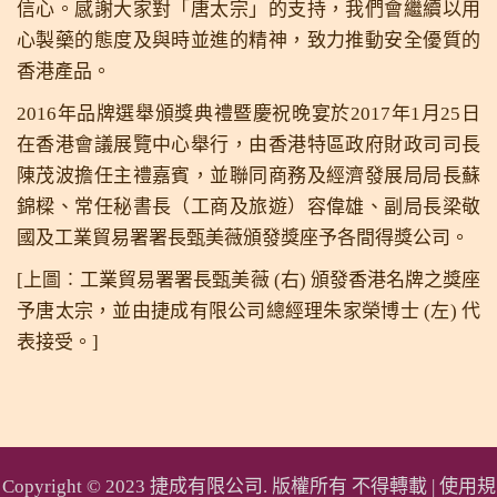
信心。感謝大家對「唐太宗」的支持，我們會繼續以用
心製藥的態度及與時並進的精神，致力推動安全優質的
香港產品。
2016年品牌選舉頒獎典禮暨慶祝晚宴於2017年1月25日
在香港會議展覽中心舉行，由香港特區政府財政司司長
陳茂波擔任主禮嘉賓，並聯同商務及經濟發展局局長蘇
錦樑、常任秘書長（工商及旅遊）容偉雄、副局長梁敬
國及工業貿易署署長甄美薇頒發獎座予各間得獎公司。
[上圖︰工業貿易署署長甄美薇 (右) 頒發香港名牌之獎座
予唐太宗，並由捷成有限公司總經理朱家榮博士 (左) 代
表接受。]
Copyright © 2023 捷成有限公司. 版權所有 不得轉載 |
使用規