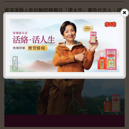
資深演藝人影后鮑起靜擔任「唐太宗」廣告代言人，細
說攀過演藝高峰，原來身體才是要征服的高山，如何活
絡活人生，請即
睇片
。