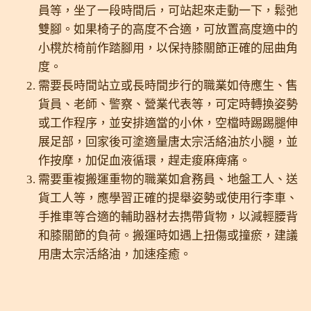
員等，坐了一段時間后，可站起來走動一下，鬆弛
雙腳。如果椅子的高度不合適，可放置高度適中的
小櫈於椅前作踏腳用，以保持膝關節正確的屈曲角
度。
需要長時間站立或長時間步行的職業如侍應生、售
貨員、老師、警察、營業代表等，可定時轉換姿勢
或工作程序，並安排適當的小休，空檔時踢踢腿伸
展足部，回家後可塗適量唐太宗活絡油於小腿，並
作按摩，加促血液循環，趕走痠麻痺痛。
需要重複搬運重物的職業如倉務員、地盤工人、送
貨工人等，應學習正確的提舉姿勢或使用行李車、
手推車等合適的輔助器材去擕帶貨物，以減輕腰背
和膝關節的負荷。搬運時如遇上扭傷或撞瘀，建議
用唐太宗活絡油，加速痊癒。