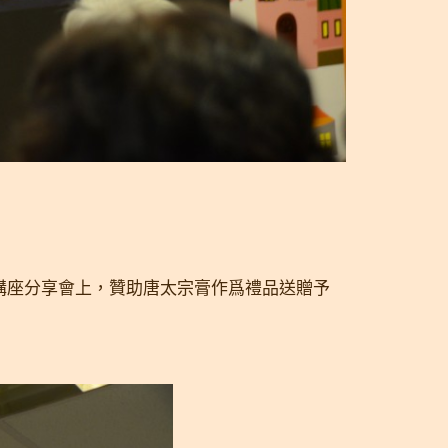
燕講座分享會上，贊助唐太宗膏作爲禮品送贈予