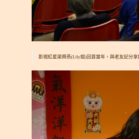
影視紅星梁舜燕(Lily姐)回首當年，與老友記