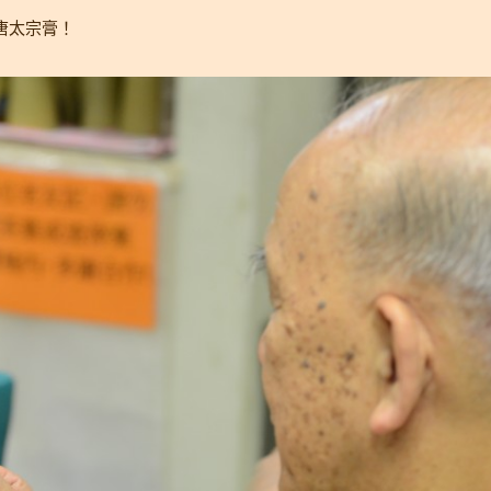
─唐太宗膏！