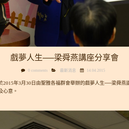
戲夢人生──梁舜燕講座分享會
0 comments
最新消息
14.04.2015
2015年3月30日由聖雅各福群會舉辦的戲夢人生──梁舜
及心意。