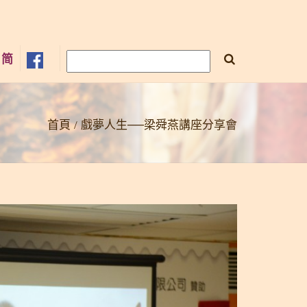
×
简
首頁
戲夢人生──梁舜燕講座分享會