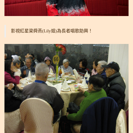
影視紅星梁舜燕(Lily姐)為長者唱歌助興！