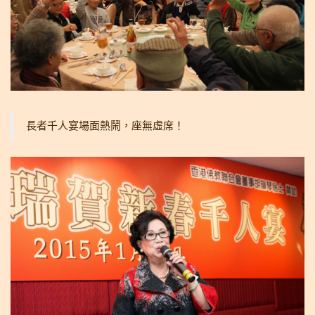
長者千人宴場面熱鬧，座無虛席！