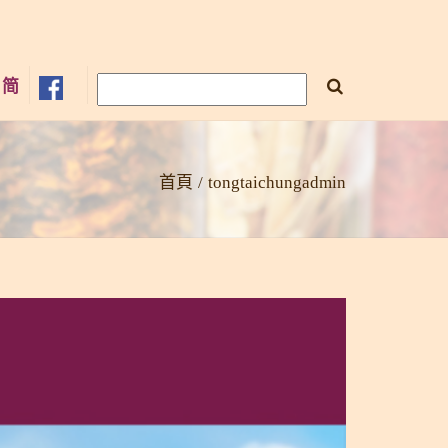
×
简
首頁
tongtaichungadmin