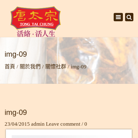
×
Toggle
navigati
img-09
首頁
關於我們
關懷社群
img-09
img-09
23/04/2015
admin
Leave comment / 0