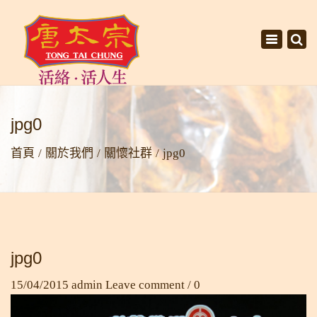
×
Toggle
navigati
jpg0
首頁
關於我們
關懷社群
jpg0
jpg0
15/04/2015
admin
Leave comment / 0