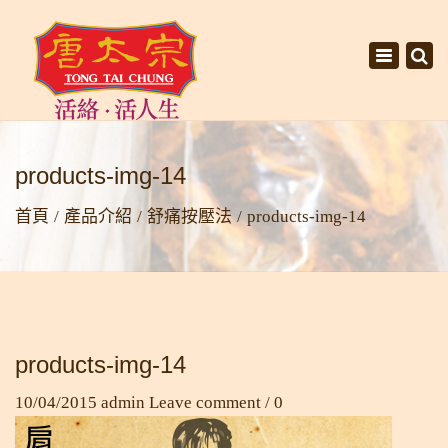
×
Toggle
navigati
products-img-14
首頁
產品介紹
舒痛按壓法
products-img-14
products-img-14
10/04/2015
admin
Leave comment / 0