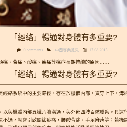
「經絡」暢通對身體有多重要?
0 comments
中西專業意見
17.08.2015
頭痛、背痛、酸痛、痺痛等痛症長期持續的原因……
「經絡」暢通對身體有多重要?
是經絡系統中的主要路徑，存在於機體內部，貫穿上下，溝
可以與機體內部五臟六腑溝通，與外部四肢百骸聯系。具運
氣不通，就會引致關節疼痛，腰酸背痛，手足麻痺等；若機