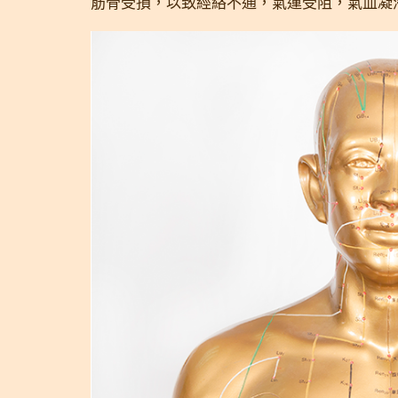
筋骨受損，以致經絡不通，氣運受阻，氣血凝