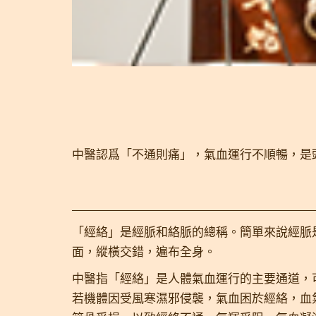
中醫認爲「不通則痛」，氣血運行不順暢，是
「經絡」是經脈和絡脈的總稱。簡單來說經脈
面，縱橫交錯，遍布全身。
中醫指「經絡」是人體氣血運行的主要通道，
若機體因受風寒濕邪侵襲，氣血困於經絡，血