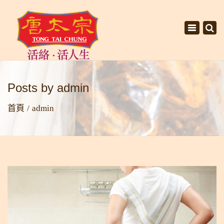
×
Toggle
navigati
Posts by admin
首頁
admin