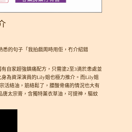
介
及熟悉的句子「我拍戲周時用佢，冇介紹錯
有自家超強鎮痛配方，只需塗2至3滴於患處並
資深演員的Lily姐也極力推介。而Lily姐
太宗活絡油，筋絡鬆了，腰酸骨痛的情況也大有
品唐太宗膏，含獨特薰衣草油，可提神，驅蚊