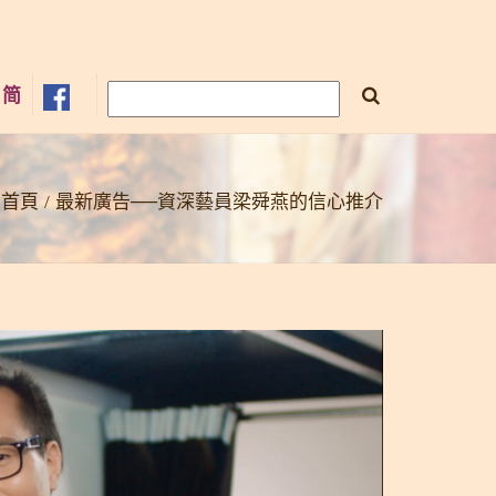
×
简
首頁
最新廣告──資深藝員梁舜燕的信心推介