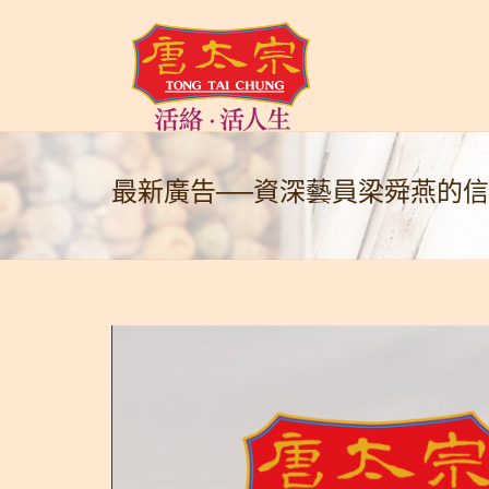
最新廣告──資深藝員梁舜燕的