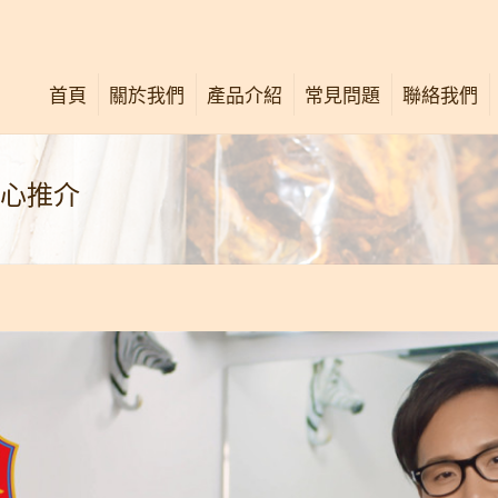
首頁
關於我們
產品介紹
常見問題
聯絡我們
公司簡介
唐太宗活絡油
信心推介
關懷社群
唐太宗膏
最新消息
舒痛按壓法
中西專業意見
廣告重溫