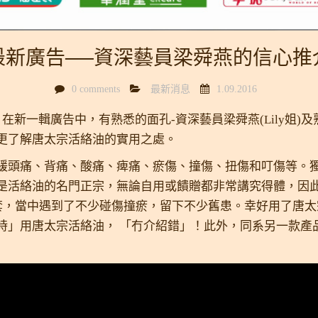
最新廣告──資深藝員梁舜燕的信心推
0 comments
最新消息
1.09.2016
在新一輯廣告中，有熟悉的面孔-資深藝員梁舜燕(Lily姐)
更了解唐太宗活絡油的實用之處。
緩頭痛、背痛、酸痛、痺痛、瘀傷、撞傷、扭傷和叮傷等。獨
活絡油的名門正宗，無論自用或饋贈都非常講究得體，因此身為
0套，當中遇到了不少碰傷撞瘀，留下不少舊患。幸好用了唐
時」用唐太宗活絡油， 「冇介紹錯」！此外，同系另一款產