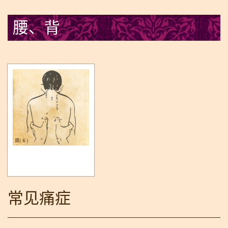
腰、背
常见痛症