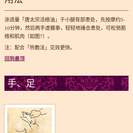
涂适量「唐太宗活络油」于小腿背部患处，先按摩约5-
10分钟，然后两手虚握拳，轻轻地捶击患处，可松弛筋
络和肌肉（如图7）。
注：配合「热敷法」见效更快。
回到最顶
手、足