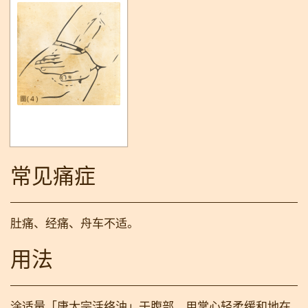
常见痛症
肚痛、经痛、舟车不适。
用法
涂适量「唐太宗活络油」于腹部，用掌心轻柔缓和地在