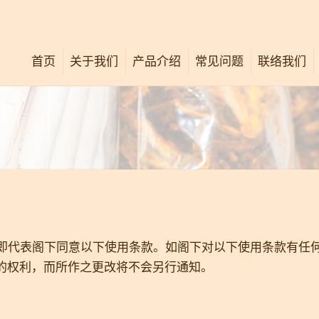
首页
关于我们
产品介绍
常见问题
联络我们
公司简介
唐太宗活络油
关怀社群
唐太宗膏
最新消息
舒痛按压法
中西专业意见
广告重温
即代表阁下同意以下使用条款。如阁下对以下使用条款有任
款的权利，而所作之更改将不会另行通知。