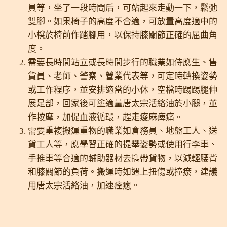
員等，坐了一段時間后，可站起來走動一下，鬆弛
雙腳。如果椅子的高度不合適，可放置高度適中的
小櫈於椅前作踏腳用，以保持膝關節正確的屈曲角
度。
需要長時間站立或長時間步行的職業如侍應生、售
貨員、老師、警察、營業代表等，可定時轉換姿勢
或工作程序，並安排適當的小休，空檔時踢踢腿伸
展足部，回家後可塗適量唐太宗活絡油於小腿，並
作按摩，加促血液循環，趕走痠麻痺痛。
需要重複搬運重物的職業如倉務員、地盤工人、送
貨工人等，應學習正確的提舉姿勢或使用行李車、
手推車等合適的輔助器材去擕帶貨物，以減輕腰背
和膝關節的負荷。搬運時如遇上扭傷或撞瘀，建議
用唐太宗活絡油，加速痊癒。